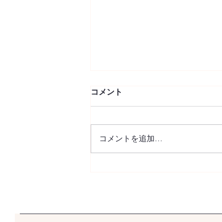
コメント
コメントを追加…
◎カリグラフィーウェルカム
ボード クリアボード（スケ
ルトン）