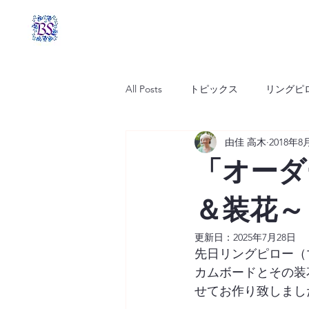
All Posts
トピックス
リングピ
由佳 高木
2018年8
その他のワークショップ
「オーダ
＆装花～
更新日：
2025年7月28日
先日リングピロー（
カムボードとその装
せてお作り致しました