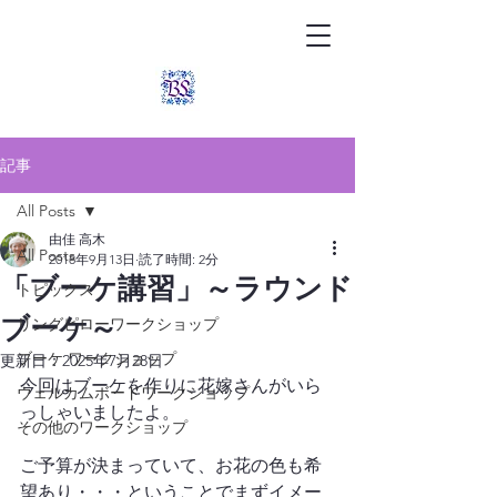
記事
All Posts
由佳 高木
All Posts
2018年9月13日
読了時間: 2分
「ブーケ講習」～ラウンド
トピックス
ブーケ～
リングピローワークショップ
ブーケ ワークショップ
更新日：
2025年7月28日
今回はブーケを作りに花嫁さんがいら
ウェルカムボードワークショップ
っしゃいましたよ。

その他のワークショップ
ご予算が決まっていて、お花の色も希
望あり・・・ということでまずイメー