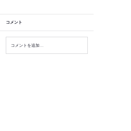
コメント
コメントを追加…
「ブーケレッスン」～和
「ブーケレッス
風ボールブーケ＆ヘアー
ラのラウンドブ
パーツ～
お問い合わせ
​ご予約・打ち合わせにはLINEのご利