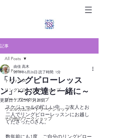
記事
All Posts
由佳 高木
All Posts
2018年6月26日
読了時間: 1分
「リングピローレッス
トピックス
ン」～お友達と一緒に～
リングピローワークショップ
ブーケ ワークショップ
更新日：
2025年7月28日
スケジュールの忙しい中、ご友人とお
ウェルカムボードワークショップ
二人でリングピローレッスンにお越し
その他のワークショップ
くださったOさん。

数年前にも1度、ご自分のリングピロー