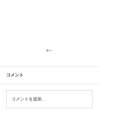
コメント
コメントを追加…
フローラデコPlus・ワーク
フローラデコPlu
ショップ ～バスケット型
ショップ ～パールハンド
リングピロー～
ルのリングピロ