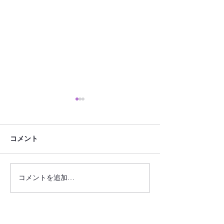
コメント
コメントを追加…
フローラデコPlus・ワーク
フローラデコPlu
ショップ ～バスケット型
ショップ ～パールハンド
リングピロー～
ルのリングピロ