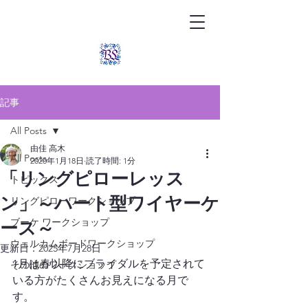
記事
All Posts
由佳 高木
All Posts
2020年1月18日
読了時間: 1分
「リングピローレッス
トピックス
ン」～ハート型ワイヤーケ
リングピローワークショップ
ブーケ ワークショップ
ース～
ウェルカムボードワークショップ
更新日：
2025年7月28日
1月は春以降にブライダルを予定されて
その他のワークショップ
いる方がたくさんお見えになる月で
す。
