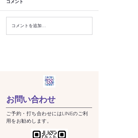
コメント
コメントを追加…
フローラデコPlus・ワーク
フローラデコPlu
ショップ ～バスケット型
ショップ ～パールハンド
リングピロー～
ルのリングピロ
お問い合わせ
​ご予約・打ち合わせにはLINEのご利
用をお勧めします。