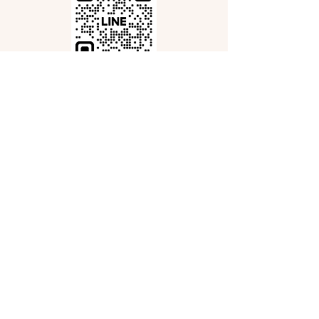
レッスン・ご注文のお問い合わ
せは以下のフォームをご利用く
ださい
姓
（必須項目）
名
Email
（必須項目）
件名
（必須項目）
リングピローワークショッ