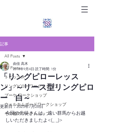
記事
All Posts
由佳 高木
All Posts
2018年9月4日
読了時間: 1分
「リングピローレッス
トピックス
ン」～リース型リングピロ
リングピローワークショップ
ブーケ ワークショップ
ー 白～
ウェルカムボードワークショップ
更新日：
2025年7月28日
今回の生徒さんは、遠い群馬からお越
その他のワークショップ
しいただきましたよ<(_ _)>
