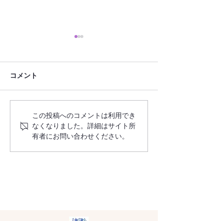
コメント
この投稿へのコメントは利用でき
フローラデコPlus・ワーク
「リングピロー
なくなりました。詳細はサイト所
ショップ ～ガーデンウェ
リボンワンズレ
有者にお問い合わせください。
ディング・ミケねこリン
～新郎新婦仲良
グピロー～