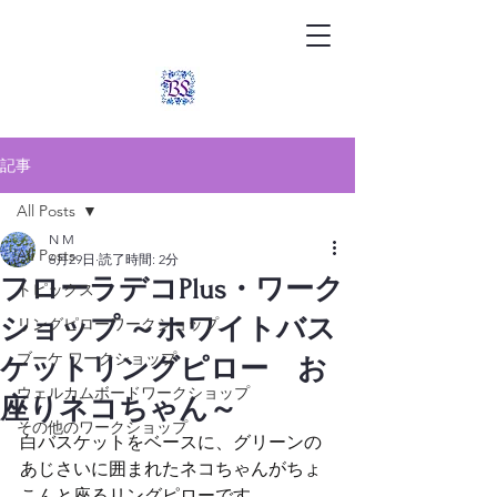
記事
All Posts
N M
All Posts
6月29日
読了時間: 2分
フローラデコPlus・ワーク
トピックス
ショップ ～ホワイトバス
リングピローワークショップ
ブーケ ワークショップ
ケットリングピロー お
ウェルカムボードワークショップ
座りネコちゃん～
その他のワークショップ
白バスケットをベースに、グリーンの
あじさいに囲まれたネコちゃんがちょ
こんと座るリングピローです。