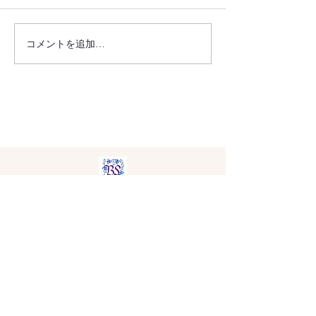
コメントを追加…
フローラデコPlus・ワーク
フローラデコPlu
ショップ ～花瓶への投げ
ショップ ～ショコラ・ブ
入れフリースタイル～
ロッサム～
お問い合わせ
​ご予約・打ち合わせにはLINEのご利
用をお勧めします。