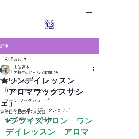
記事
All Posts
由佳 高木
All Posts
2018年6月2日
読了時間: 2分
★ワンデイレッスン
トピックス
「アロマワックスサシ
リングピローワークショップ
ブーケ ワークショップ
ェ」
ウェルカムボードワークショップ
更新日：
2025年7月28日
その他のワークショップ
♦ブライズサロン　ワン
デイレッスン
「アロマ