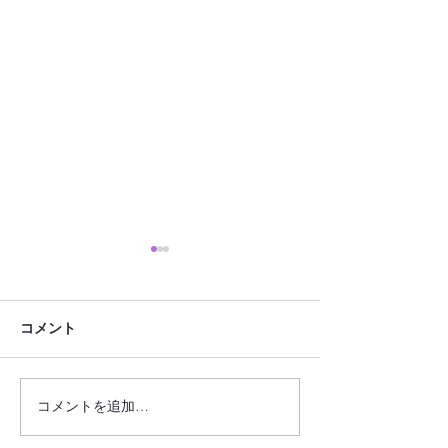
コメント
コメントを追加…
フローラデコPlus・ワーク
フローラデコPlu
ショップ ～花瓶への投げ
ショップ ～ショコラ・ブ