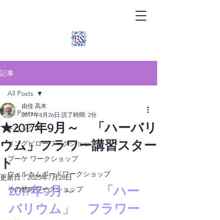
記事
All Posts
由佳 高木
All Posts
2017年8月26日
読了時間: 2分
★2017年9月～ 「ハーバリ
トピックス
ウム」フラワー講習スター
リングピローワークショップ
ブーケ ワークショップ
ト
ウェルカムボードワークショップ
更新日：
2025年7月28日
その他のワークショップ
2017年9月～　　「ハー
バリウム」
　フラワー